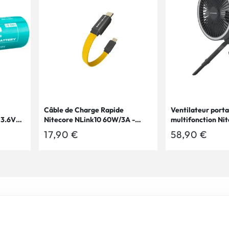
Câble de Charge Rapide
Ventilateur porta
 3.6V
Nitecore NLink10 60W/3A -
multifonction Ni
USB-C vers USB-C - Design
Ventilateur, lamp
Prix
17,90 €
Prix
58,90 €
Magnétique - Ultra Compact
powerbank
habituel
habituel