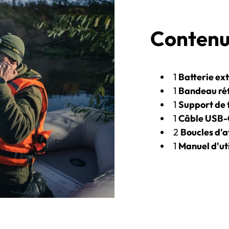
Contenu 
1
Batterie ex
1
Bandeau réf
1
Support de 
1
Câble USB-C
2
Boucles d'a
1
Manuel d'uti