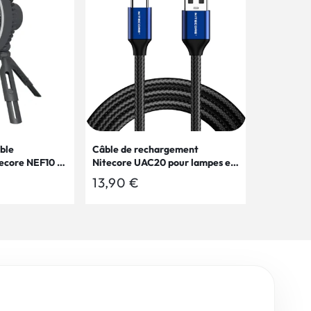
ble
Câble de rechargement
tecore NEF10 -
Nitecore UAC20 pour lampes et
e et
chargeurs
Prix
13,90 €
habituel