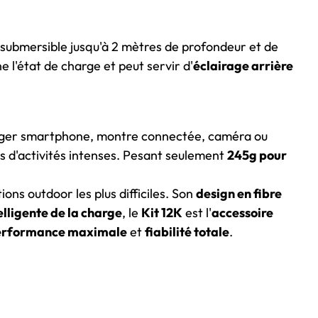
submersible jusqu'à 2 mètres de profondeur et de
e l'état de charge et peut servir d'
éclairage arrière
ger smartphone, montre connectée, caméra ou
 d'activités intenses. Pesant seulement
245g pour
ons outdoor les plus difficiles. Son
design en fibre
elligente de la charge
, le
Kit 12K
est l'
accessoire
erformance maximale
et
fiabilité totale
.