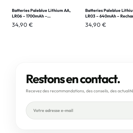
Batteries Paleblue Lithium AA,
Batteries Paleblue Lithi
LR06 – 1700mAh –
LR03 – 640mAh – Recha
Rechargeable Type-C – 1.5V
Type-C – 1.5V
Prix
34,90 €
Prix
34,90 €
habituel
habituel
Restons en contact.
Recevez des recommandations, des conseils, des actualité