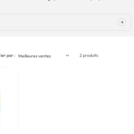
+
ier par :
2 produits