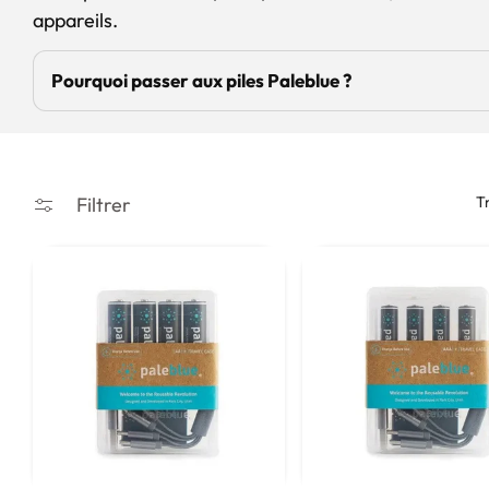
appareils.
c
t
Pourquoi passer aux piles Paleblue ?
i
o
n
Tr
Filtrer
: