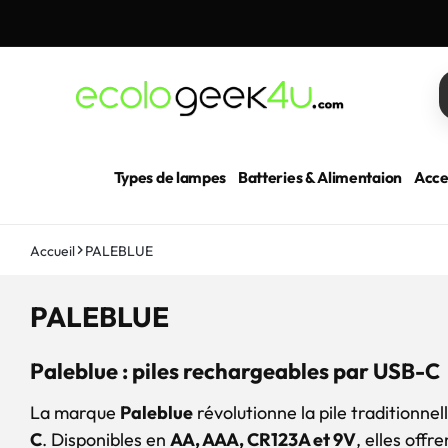
asser
u
ontenu
ECOLOGEEK4U
Types de lampes
Batteries & Alimentaion
Acce
Accueil
PALEBLUE
C
PALEBLUE
o
Paleblue : piles rechargeables par USB-C
l
l
La marque
Paleblue
révolutionne la pile traditionne
C
. Disponibles en
AA, AAA, CR123A et 9V
, elles off
e