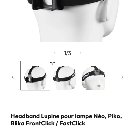
Ouvrir
le
de
1
/
3
média
1
dans
une
fenêtre
modale
Headband Lupine pour lampe Néo, Piko,
Blika FrontClick / FastClick
SKU: