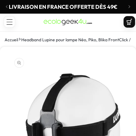
t
asser
LIVRAISON EN FRANCE OFFERTE DÈS 49€
Une q
u
ECOLOGEEK4U
ontenu
Panie
Accueil
Headband Lupine pour lampe Néo, Piko, Blika FrontClick / Fa
sser aux
formations
duits