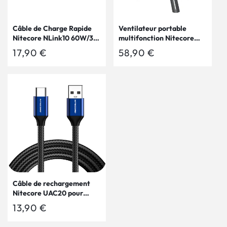
Câble de Charge Rapide
Ventilateur portable
Nitecore NLink10 60W/3A
multifonction Nitecore
- USB-C vers USB-C -
NEF10 - Ventilateur, lampe
Prix
17,90 €
Prix
58,90 €
Design Magnétique - Ultra
et powerbank
habituel
habituel
Compact
Câble de rechargement
Nitecore UAC20 pour
lampes et chargeurs
Prix
13,90 €
habituel