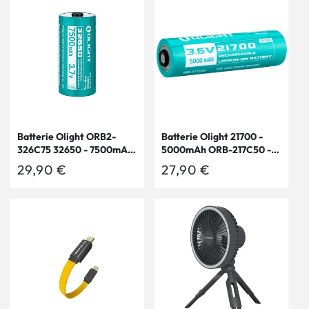
Batterie Olight ORB2-
Batterie Olight 21700 -
326C75 32650 - 7500mAh
5000mAh ORB-217C50 -
3.7V – Marauder Mini 2
3.6V protégée Li-ion
Prix
29,90 €
Prix
27,90 €
habituel
habituel