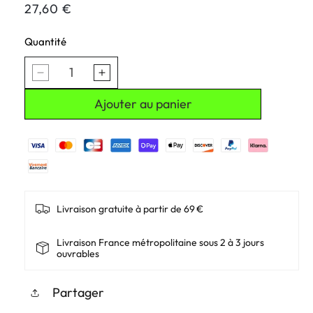
Prix
27,60 €
habituel
Quantité
Réduire
Augmenter
la
la
quantité
quantité
Ajouter au panier
de
de
Headband
Headband
Lupine
Lupine
pour
pour
lampe
lampe
Néo,
Néo,
Piko,
Piko,
Blika
Blika
FrontClick
FrontClick
Livraison gratuite à partir de 69 €
/
/
FastClick
FastClick
Livraison France métropolitaine sous 2 à 3 jours
ouvrables
Partager