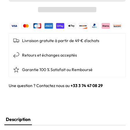
rechargeable
rechargeable
-
-
750mAh
750mAh
-
-
3.6V
3.6V
protégée
protégée
Li-
Li-
ion
ion
Livraison gratuite à partir de 49 € d'achats
Retours et échanges acceptés
Garantie 100 % Satisfait ou Remboursé
Une question ? Contactez nous au
+33 3 74 47 08 29
Description