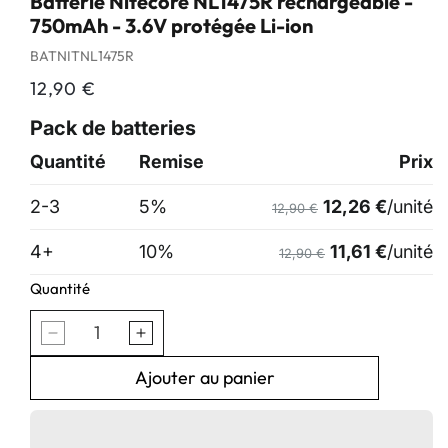
Batterie Nitecore NL1475R rechargeable -
750mAh - 3.6V protégée Li-ion
SKU:
BATNITNL1475R
Prix
12,90 €
habituel
Quantité
Réduire
Augmenter
la
la
quantité
quantité
Ajouter au panier
de
de
Batterie
Batterie
Nitecore
Nitecore
NL1475R
NL1475R