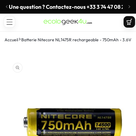
t
asser
9€
Une question ? Contactez-nous +33 3 74 47 08 29
u
ECOLOGEEK4U
ontenu
Panie
Accueil
Batterie Nitecore NL1475R rechargeable - 750mAh - 3.6V pr
ser aux
ormations
duits