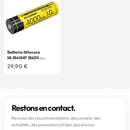
Batterie Nitecore
NL1840HP 18650 -
4000mAh 3.6V protégée
Prix
29,90 €
Li-ion
habituel
Restons en contact.
Recevez des recommandations, des conseils, des
actualités, des promotions et bien plus encore.