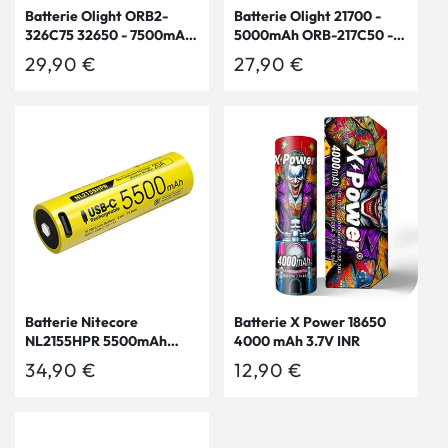
Batterie Olight ORB2-
Batterie Olight 21700 -
326C75 32650 - 7500mAh
5000mAh ORB-217C50 -
3.7V – Marauder Mini 2
3.6V protégée Li-ion
Prix
29,90 €
Prix
27,90 €
habituel
habituel
Batterie Nitecore
Batterie X Power 18650
NL2155HPR 5500mAh
4000 mAh 3.7V INR
3.6V li-ion protégée Haute
Prix
34,90 €
Prix
12,90 €
Performance - port USB-C
habituel
habituel