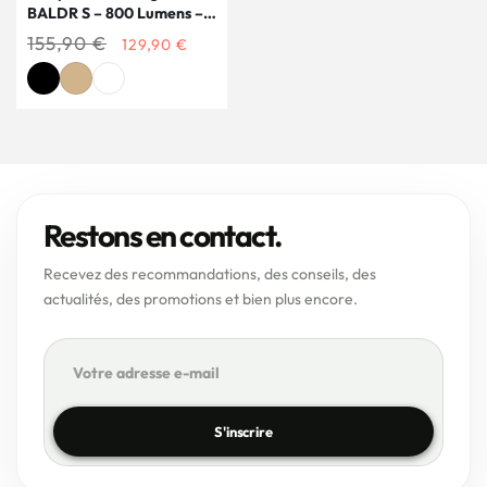
BALDR S – 800 Lumens –
Laser Vert
Prix
155,90 €
Prix
129,90 €
habituel
promotionnel
Noir
Tan
Coyote
Restons en contact.
Recevez des recommandations, des conseils, des
actualités, des promotions et bien plus encore.
S'inscrire