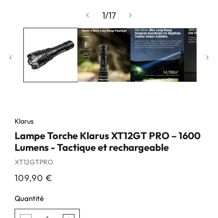
modale
de
1
/
17
Klarus
Lampe Torche Klarus XT12GT PRO – 1600
Lumens - Tactique et rechargeable
SKU:
XT12GTPRO
Prix
109,90 €
habituel
Quantité