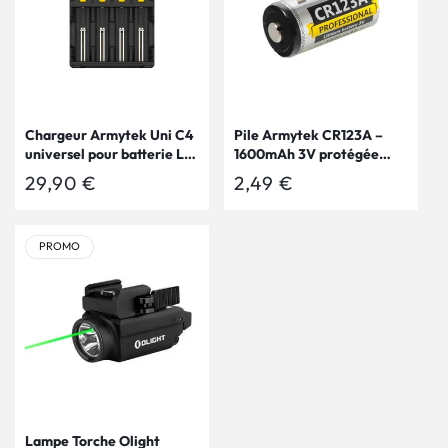
Chargeur Armytek Uni C4
Pile Armytek CR123A –
universel pour batterie Li-
1600mAh 3V protégée
ion, IMR, Li-FePO4, Ni-
PCT
Prix
29,90 €
Prix
2,49 €
MH, Ni-Cd, Ni-Zn
habituel
habituel
PROMO
Lampe Torche Olight