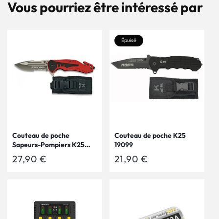
Vous pourriez être intéressé par
Épuisé
Couteau de poche
Couteau de poche K25
Sapeurs-Pompiers K25
19099
18319
Prix
27,90 €
Prix
21,90 €
habituel
habituel