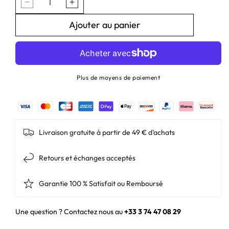
Réduire
Augmenter
la
la
quantité
quantité
Ajouter au panier
de
de
Lampe
Lampe
Torche
Torche
Klarus
Klarus
XT12GT
XT12GT
PRO
PRO
Plus de moyens de paiement
–
–
1600
1600
Lumens
Lumens
-
-
Tactique
Tactique
et
et
rechargeable
rechargeable
Livraison gratuite à partir de 49 € d'achats
Retours et échanges acceptés
Garantie 100 % Satisfait ou Remboursé
Une question ? Contactez nous au
+33 3 74 47 08 29